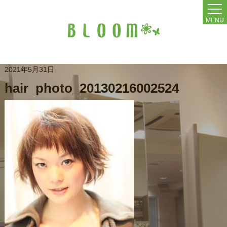
MENU
2021年5月31日
hair_photo_20130216002524